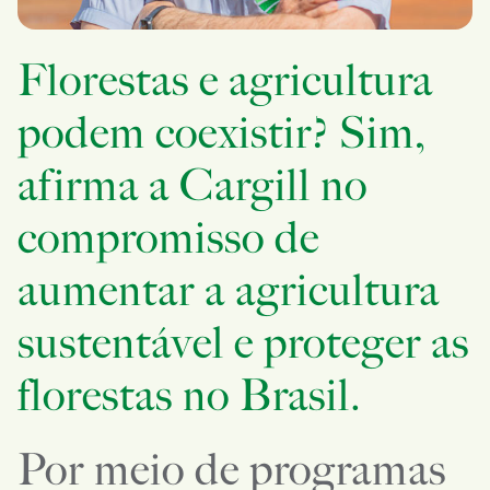
Food Service
Produtos de Consumo
Florestas e agricultura
Alimentos E Bebidas
podem coexistir? Sim,
Beleza e Cuidados Pessoais
afirma a Cargill no
Farmacêutica
compromisso de
Gerenciamento de Risco
Trade & Capital Markets
aumentar a agricultura
Serviços Portuários
sustentável e proteger as
Latam Innovation Center
florestas no Brasil.
Por meio de programas