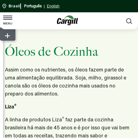
Brasil
Português
|
English
P
Início
Óleos de Cozinha
Sobre
Cargill em Resumo
Sustentabilidade
Assim como os nutrientes, os óleos fazem parte de
Visão geral da empresa
Produtos e Serviços
uma alimentação equilibrada. Soja, milho, girassol e
canola são os óleos de cozinha mais usados no
Nossa história
Agricultura
preparo dos alimentos.
Engajamento da comunidade
Cargill Bioenergia
®
Liza
Fundação Cargill
Nutrição Animal
®
A linha de produtos Liza
faz parte da cozinha
Relatório Anual
Bioindustrial
brasileira há mais de 45 anos e é por isso que vai bem
Central de Fornecedores
Banco Cargill
em todas as receitas, trazendo mais sabor e