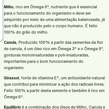
Milho
, rico em Ômega 6*, nutriente que é essencial
Cargill no mundo
Fale Conosco Brasil
SAF
para o funcionamento do organismo e deve ser
adquirido por meio de uma alimentação balanceada, já
que não é produzido pelo o corpo humano. É feito
100% do grão do milho.
Canola
, Produzido 100% a partir das sementes da flor
de canola, é um óleo rico em Ômega 3* e o Ômega 9*,
gorduras monoinsaturadas e poli-insaturadas,
importantes para o bom funcionamento do
organismo.
Girassol
, fonte de vitamina E*, um antioxidante natural
que contribui para minimizar a ação dos radicais livres.
Feito 100% a partir desta semente e também é rico em
Ômega 6*.
Equilíbrio
é a combinação dos óleos de Milho, Canola e