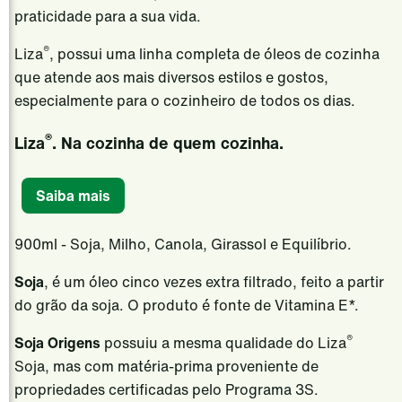
praticidade para a sua vida.
Food Service
®
Liza
, possui uma linha completa de óleos de cozinha
Produtos de Consumo
que atende aos mais diversos estilos e gostos,
Alimentos E Bebidas
especialmente para o cozinheiro de todos os dias.
Beleza e Cuidados Pessoais
®
Liza
. Na cozinha de quem cozinha.
Farmacêutica
Gerenciamento de Risco
Saiba mais
Trade & Capital Markets
900ml - Soja, Milho, Canola, Girassol e Equilíbrio.
Serviços Portuários
Soja
, é um óleo cinco vezes extra filtrado, feito a partir
Latam Innovation Center
do grão da soja. O produto é fonte de Vitamina E*.
Notícias
®
Soja Origens
possuiu a mesma qualidade do Liza
Carreiras
Soja, mas com matéria-prima proveniente de
propriedades certificadas pelo Programa 3S.
Localidades