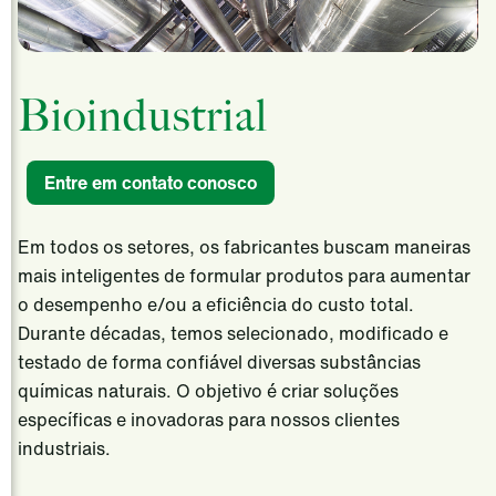
Food Service
Produtos de Consumo
Bioindustrial
Alimentos E Bebidas
Beleza e Cuidados Pessoais
Entre em contato conosco
Farmacêutica
Gerenciamento de Risco
Em todos os setores, os fabricantes buscam maneiras
Trade & Capital Markets
mais inteligentes de formular produtos para aumentar
o desempenho e/ou a eficiência do custo total.
Serviços Portuários
Durante décadas, temos selecionado, modificado e
Latam Innovation Center
testado de forma confiável diversas substâncias
químicas naturais. O objetivo é criar soluções
Notícias
específicas e inovadoras para nossos clientes
Carreiras
industriais.
Localidades