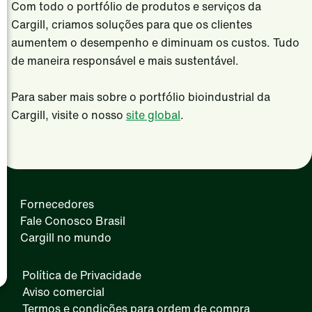
Com todo o portfólio de produtos e serviços da
Cargill no mundo
Fale Conosco Brasil
SAF
Cargill, criamos soluções para que os clientes
aumentem o desempenho e diminuam os custos. Tudo
de maneira responsável e mais sustentável.
Para saber mais sobre o portfólio bioindustrial da
Cargill, visite o nosso
site global
.
Fornecedores
Fale Conosco Brasil
Cargill no mundo
Política de Privacidade
Aviso comercial
Termos e condições para ordem de compra