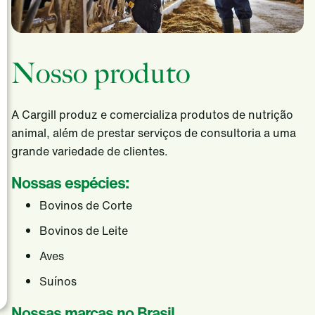
Food Service
Produtos de Consumo
Nosso produto
Alimentos E Bebidas
Beleza e Cuidados Pessoais
A Cargill produz e comercializa produtos de nutrição
Farmacêutica
animal, além de prestar serviços de consultoria a uma
Gerenciamento de Risco
grande variedade de clientes.
Trade & Capital Markets
Nossas espécies:
Serviços Portuários
Bovinos de Corte
Latam Innovation Center
Bovinos de Leite
Notícias
Aves
Carreiras
Suínos
Localidades
Nossas marcas no Brasil