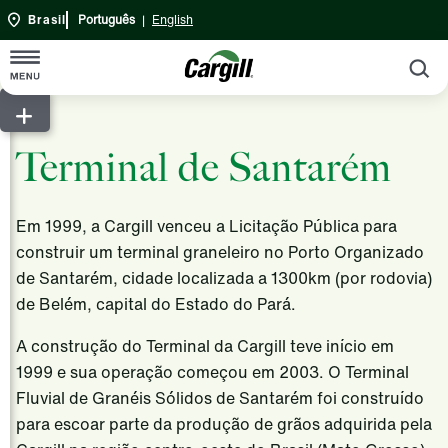
Brasil
Português
|
English
P
Início
Terminal de Santarém
Sobre
Cargill em Resumo
Sustentabilidade
Em 1999, a Cargill venceu a Licitação Pública para
Visão geral da empresa
Produtos e Serviços
construir um terminal graneleiro no Porto Organizado
de Santarém, cidade localizada a 1300km (por rodovia)
Nossa história
Agricultura
de Belém, capital do Estado do Pará.
Engajamento da comunidade
Cargill Bioenergia
A construção do Terminal da Cargill teve início em
Fundação Cargill
Nutrição Animal
1999 e sua operação começou em 2003. O Terminal
Relatório Anual
Fluvial de Granéis Sólidos de Santarém foi construído
Bioindustrial
para escoar parte da produção de grãos adquirida pela
Central de Fornecedores
Banco Cargill