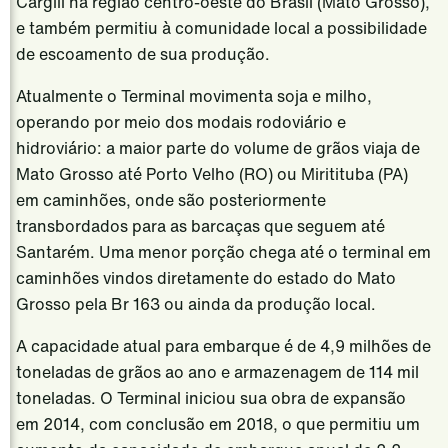
Cargill na região centro-oeste do Brasil (Mato Grosso),
Food Service
e também permitiu à comunidade local a possibilidade
de escoamento de sua produção.
Produtos de Consumo
Atualmente o Terminal movimenta soja e milho,
Alimentos E Bebidas
operando por meio dos modais rodoviário e
Beleza e Cuidados Pessoais
hidroviário: a maior parte do volume de grãos viaja de
Farmacêutica
Mato Grosso até Porto Velho (RO) ou Miritituba (PA)
em caminhões, onde são posteriormente
Gerenciamento de Risco
transbordados para as barcaças que seguem até
Trade & Capital Markets
Santarém. Uma menor porção chega até o terminal em
caminhões vindos diretamente do estado do Mato
Serviços Portuários
Grosso pela Br 163 ou ainda da produção local.
Latam Innovation Center
A capacidade atual para embarque é de 4,9 milhões de
Notícias
toneladas de grãos ao ano e armazenagem de 114 mil
Carreiras
toneladas. O Terminal iniciou sua obra de expansão
em 2014, com conclusão em 2018, o que permitiu um
Localidades