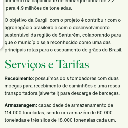
aumento da capacidade de embarque anual de 2,2
para 4,9 milhões de toneladas.
Cargill no mundo
Fale Conosco Brasil
SAF
O objetivo da Cargill com o projeto é contribuir com o
agronegócio brasileiro e com o desenvolvimento
sustentável da região de Santarém, colaborando para
que o município seja reconhecido como uma das
principais rotas para o escoamento de grãos do Brasil.
Serviços e Tarifas
Recebimento:
possuímos dois tombadores com duas
moegas para recebimento de caminhões e uma rosca
transportadora (siwertell) para descarga de barcaças.
Armazenagem:
capacidade de armazenamento de
114.000 toneladas, sendo um armazém de 60.000
toneladas e três silos de 18.000 tonenalas cada um.